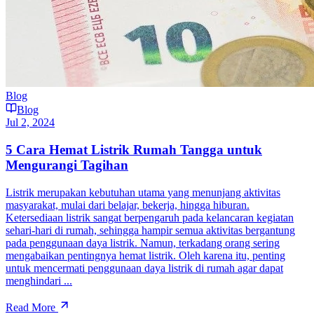
Blog
Blog
Jul 2, 2024
5 Cara Hemat Listrik Rumah Tangga untuk
Mengurangi Tagihan
Listrik merupakan kebutuhan utama yang menunjang aktivitas
masyarakat, mulai dari belajar, bekerja, hingga hiburan.
Ketersediaan listrik sangat berpengaruh pada kelancaran kegiatan
sehari-hari di rumah, sehingga hampir semua aktivitas bergantung
pada penggunaan daya listrik. Namun, terkadang orang sering
mengabaikan pentingnya hemat listrik. Oleh karena itu, penting
untuk mencermati penggunaan daya listrik di rumah agar dapat
menghindari ...
Read More