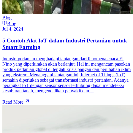
Blog
Blog
Jul 4, 2024
5 Contoh Alat IoT dalam Industri Pertanian untuk
Smart Farming
Industri pertanian menghadapi tantangan dari fenomena cuaca El
Nino yang diperkirakan akan berlanjut. Hal ini mengancam pasokan
produk pertanian global di tengah krisis pangan dan perubahan iklim
yang ekstrem. Menanggapi tantangan ini, Internet of Things (IoT)
semakin diperlukan sebagai transformasi industri pertanian. Adanya
perangkat IoT dengan sensor-sensor terhubung dapat mendeteksi
kesuburan tanah, mengendalikan penyakit dan ...
Read More