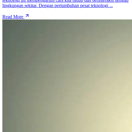
teknologi ini mempengaruhi cara kita hidup dan berinteraksi dengan
lingkungan sekitar. Dengan pertumbuhan pesat teknologi ...
Read More