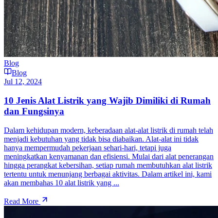
Blog
Blog
Jul 12, 2024
10 Jenis Alat Listrik yang Wajib Dimiliki di Rumah
dan Fungsinya
Dalam kehidupan modern, keberadaan alat-alat listrik di rumah telah
menjadi kebutuhan yang tidak bisa diabaikan. Alat-alat ini tidak
hanya mempermudah pekerjaan sehari-hari, tetapi juga
meningkatkan kenyamanan dan efisiensi. Mulai dari alat penerangan
hingga perangkat kebersihan, setiap rumah membutuhkan alat listrik
tertentu untuk menunjang berbagai aktivitas. Dalam artikel ini, kami
akan membahas 10 alat listrik yang ...
Read More