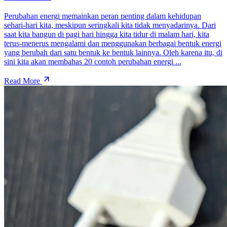
Perubahan energi memainkan peran penting dalam kehidupan
sehari-hari kita, meskipun seringkali kita tidak menyadarinya. Dari
saat kita bangun di pagi hari hingga kita tidur di malam hari, kita
terus-menerus mengalami dan menggunakan berbagai bentuk energi
yang berubah dari satu bentuk ke bentuk lainnya. Oleh karena itu, di
sini kita akan membahas 20 contoh perubahan energi ...
Read More