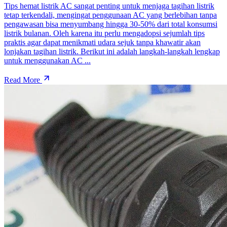
Tips hemat listrik AC sangat penting untuk menjaga tagihan listrik
tetap terkendali, mengingat penggunaan AC yang berlebihan tanpa
pengawasan bisa menyumbang hingga 30-50% dari total konsumsi
listrik bulanan. Oleh karena itu perlu mengadopsi sejumlah tips
praktis agar dapat menikmati udara sejuk tanpa khawatir akan
lonjakan tagihan listrik. Berikut ini adalah langkah-langkah lengkap
untuk menggunakan AC ...
Read More