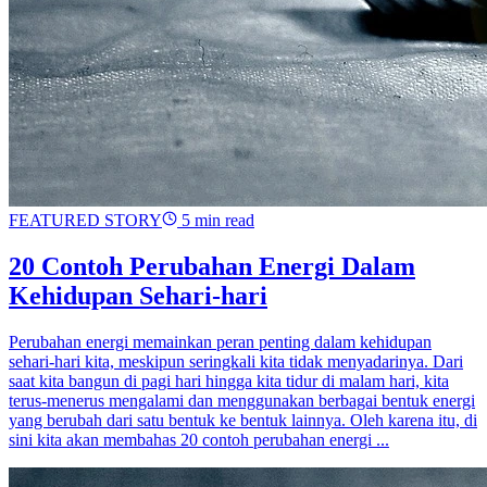
FEATURED STORY
5 min read
20 Contoh Perubahan Energi Dalam
Kehidupan Sehari-hari
Perubahan energi memainkan peran penting dalam kehidupan
sehari-hari kita, meskipun seringkali kita tidak menyadarinya. Dari
saat kita bangun di pagi hari hingga kita tidur di malam hari, kita
terus-menerus mengalami dan menggunakan berbagai bentuk energi
yang berubah dari satu bentuk ke bentuk lainnya. Oleh karena itu, di
sini kita akan membahas 20 contoh perubahan energi ...