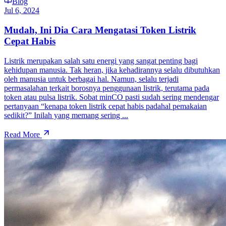
Blog
Jul 6, 2024
Mudah, Ini Dia Cara Mengatasi Token Listrik
Cepat Habis
Listrik merupakan salah satu energi yang sangat penting bagi
kehidupan manusia. Tak heran, jika kehadirannya selalu dibutuhkan
oleh manusia untuk berbagai hal. Namun, selalu terjadi
permasalahan terkait borosnya penggunaan listrik, terutama pada
token atau pulsa listrik. Sobat minCO pasti sudah sering mendengar
pertanyaan “kenapa token listrik cepat habis padahal pemakaian
sedikit?” Inilah yang memang sering ...
Read More