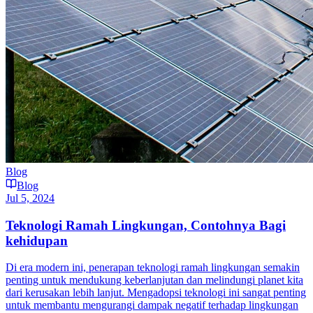
Blog
Blog
Jul 5, 2024
Teknologi Ramah Lingkungan, Contohnya Bagi
kehidupan
Di era modern ini, penerapan teknologi ramah lingkungan semakin
penting untuk mendukung keberlanjutan dan melindungi planet kita
dari kerusakan lebih lanjut. Mengadopsi teknologi ini sangat penting
untuk membantu mengurangi dampak negatif terhadap lingkungan