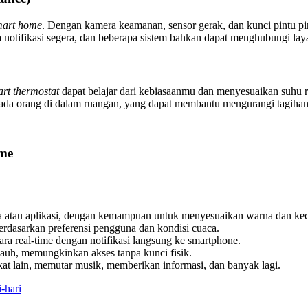
mart home
. Dengan kamera keamanan, sensor gerak, dan kunci pintu pin
 notifikasi segera, dan beberapa sistem bahkan dapat menghubungi laya
rt thermostat
dapat belajar dari kebiasaanmu dan menyesuaikan suhu r
k ada orang di dalam ruangan, yang dapat membantu mengurangi tagihan l
me
a atau aplikasi, dengan kemampuan untuk menyesuaikan warna dan ke
rdasarkan preferensi pengguna dan kondisi cuaca.
real-time dengan notifikasi langsung ke smartphone.
jauh, memungkinkan akses tanpa kunci fisik.
at lain, memutar musik, memberikan informasi, dan banyak lagi.
-hari