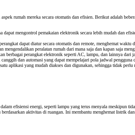
pek rumah mereka secara otomatis dan efisien. Berikut adalah bebe
 dapat mengontrol pemakaian elektronik secara lebih mudah dan efisie
na perangkat dapat diatur secara otomatis dan remote, menghemat waktu 
mengendalikan peralatan rumah dari mana saja dan kapan saja mengg
n berbagai perangkat elektronik seperti AC, lampu, dan lainnya dari 
i canggih dan automasi yang dapat mempelajari pola jadwal pengguna 
 satu aplikasi yang mudah diakses dan digunakan, sehingga tidak perl
alam efisiensi energi, seperti lampu yang terus menyala meskipun tid
erdasarkan aktivitas di ruangan. Ini membantu menghemat listrik dan 