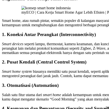
myECO | Cara Kerja Smart Home Agar Lebih Efisien | 
Smart home, atau rumah pintar, semakin populer di kalangan masyara
kemampuan untuk menghubungkan dan mengontrol berbagai perangkat d
1. Koneksi Antar Perangkat (Interconnectivity)
Smart devices
seperti lampu, thermostat, kamera keamanan, dan kunc
perangkat lain melalui protokol komunikasi seperti Zigbee, Z-Wave, 
mematikan semua perangkat elektronik hanya dengan satu perintah su
2. Pusat Kendali (Central Control System)
Smart home system
biasanya memiliki satu pusat kendali, seperti apl
mengontrol perangkat dari jarak jauh. Contoh, kamu dapat memantau
3. Otomatisasi (Automation)
Salah satu fitur utama dari
smart home
adalah kemampuan untuk mengot
kamu dapat mengatur skenario “Good Morning” yang akan menyalakan
4. Keamanan dan Pemantauan (Security and Surveill