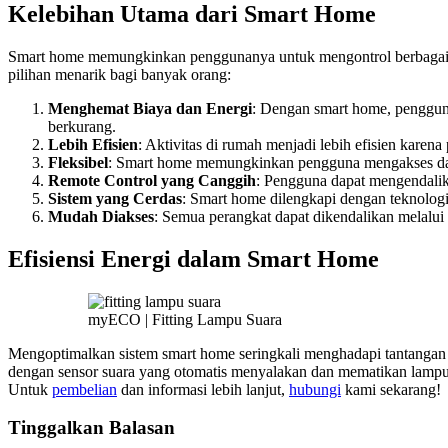
Kelebihan Utama dari Smart Home
Smart home memungkinkan penggunanya untuk mengontrol berbagai as
pilihan menarik bagi banyak orang:
Menghemat Biaya dan Energi
: Dengan smart home, pengguna
berkurang
.
Lebih Efisien
: Aktivitas di rumah menjadi lebih efisien kare
Fleksibel
: Smart home memungkinkan pengguna mengakses dan 
Remote Control yang Canggih
: Pengguna dapat mengendalika
Sistem yang Cerdas
: Smart home dilengkapi dengan teknolog
Mudah Diakses
: Semua perangkat dapat dikendalikan melalui
Efisiensi Energi dalam Smart Home
myECO | Fitting Lampu Suara
Mengoptimalkan sistem smart home seringkali menghadapi tantangan d
dengan sensor suara yang otomatis menyalakan dan mematikan lampu b
Untuk
pembelian
dan informasi lebih lanjut,
hubungi
kami sekarang!
Tinggalkan Balasan