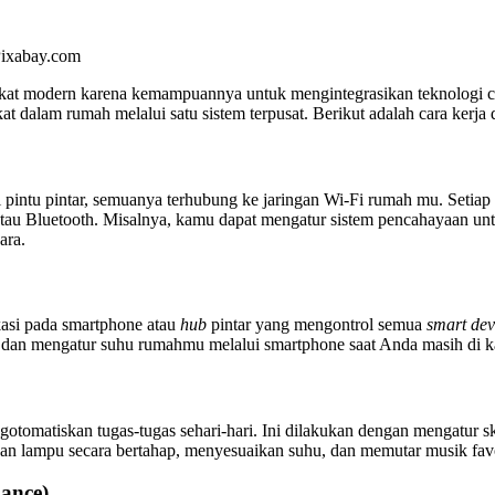
Pixabay.com
kat modern karena kemampuannya untuk mengintegrasikan teknologi can
alam rumah melalui satu sistem terpusat. Berikut adalah cara kerja 
i pintu pintar, semuanya terhubung ke jaringan Wi-Fi rumah mu. Seti
atau Bluetooth. Misalnya, kamu dapat mengatur sistem pencahayaan unt
ara.
ikasi pada smartphone atau
hub
pintar yang mengontrol semua
smart dev
 dan mengatur suhu rumahmu melalui smartphone saat Anda masih di k
omatiskan tugas-tugas sehari-hari. Ini dilakukan dengan mengatur ske
 lampu secara bertahap, menyesuaikan suhu, dan memutar musik favor
ance)