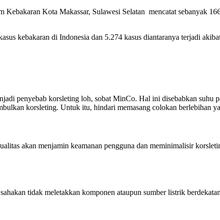
am Kebakaran Kota Makassar, Sulawesi Selatan mencatat sebanyak 166
kasus kebakaran di Indonesia dan 5.274 kasus diantaranya terjadi akibat
adi penyebab korsleting loh, sobat MinCo. Hal ini disebabkan suhu pana
mbulkan korsleting. Untuk itu, hindari memasang colokan berlebihan ya
rkualitas akan menjamin keamanan pengguna dan meminimalisir korsleting
 Usahakan tidak meletakkan komponen ataupun sumber listrik berdekatan 