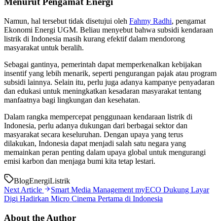
Menurut Pengamat Energi
Namun, hal tersebut tidak disetujui oleh
Fahmy Radhi
, pengamat
Ekonomi Energi UGM. Beliau menyebut bahwa subsidi kendaraan
listrik di Indonesia masih kurang efektif dalam mendorong
masyarakat untuk beralih.
Sebagai gantinya, pemerintah dapat memperkenalkan kebijakan
insentif yang lebih menarik, seperti pengurangan pajak atau program
subsidi lainnya. Selain itu, perlu juga adanya kampanye penyadaran
dan edukasi untuk meningkatkan kesadaran masyarakat tentang
manfaatnya bagi lingkungan dan kesehatan.
Dalam rangka mempercepat penggunaan kendaraan listrik di
Indonesia, perlu adanya dukungan dari berbagai sektor dan
masyarakat secara keseluruhan. Dengan upaya yang terus
dilakukan, Indonesia dapat menjadi salah satu negara yang
memainkan peran penting dalam upaya global untuk mengurangi
emisi karbon dan menjaga bumi kita tetap lestari.
Blog
Energi
Listrik
Next Article
Smart Media Management myECO Dukung Layar
Digi Hadirkan Micro Cinema Pertama di Indonesia
About the Author